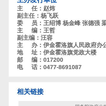
主
任
：赵炜
副主任：杨飞跃
委
员
：王绍博 杨金峰 张德强 
主
编
：王哲
副主编：汪容
主
办
：伊金霍洛旗人民政府办
地
址
：伊金霍洛旗党政大楼
邮
编
：017200
电
话
：0477-8691087
相关链接