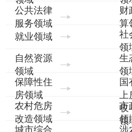
公共法律
财
服务领域
算
社
就业领域
领
自然资源
生
领域
领
保障性住
国
房领域
上
农村危房
市
收
改造领域
领
领
城市综合
涉