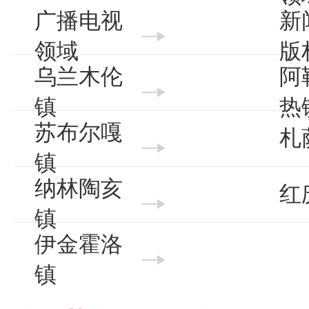
广播电视
新
领域
版
乌兰木伦
阿
镇
热
苏布尔嘎
札
镇
纳林陶亥
红
镇
伊金霍洛
镇