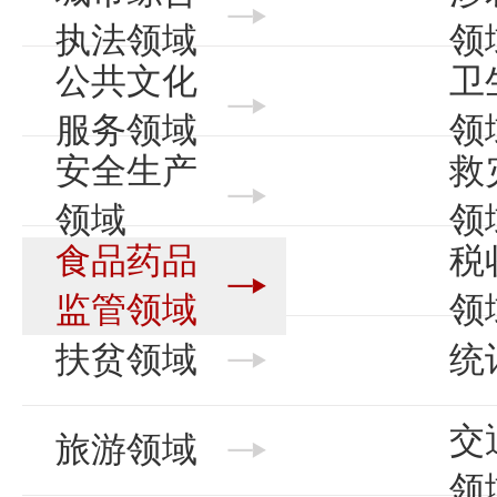
执法领域
领
公共文化
卫
服务领域
领
安全生产
救
领域
领
食品药品
税
监管领域
领
扶贫领域
统
交
旅游领域
领