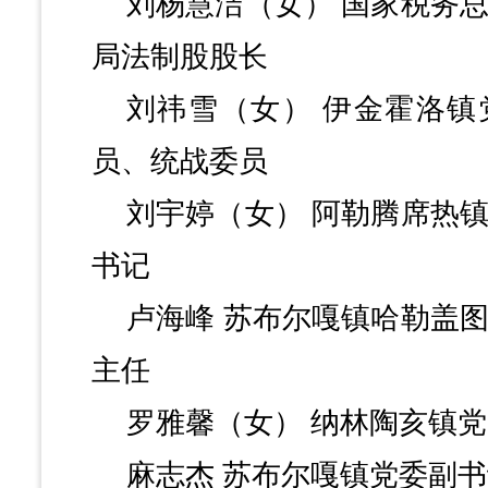
刘杨慧洁（女）
国家税务
局法制股股长
刘祎雪（女）
伊金霍洛镇
员、统战委员
刘宇婷（女）
阿勒腾席热
书记
卢海峰
苏布尔嘎镇哈勒盖
主任
罗雅馨（女）
纳林陶亥镇党
麻志杰
苏布尔嘎镇党委副书