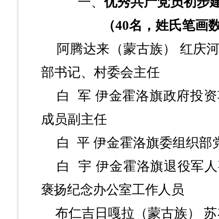
一、
优秀共产党员初步
（
40名，姓氏笔画
阿腾达来（蒙古族）
红庆
部书记、村委会主任
白
军
伊金霍洛旗政府投资
成员副主任
白
平
伊金霍洛旗委组织部
白
宇
伊金霍洛旗退役军人
褒扬纪念办公室工作人员
布仁吉日嘎拉（蒙古族）
苏