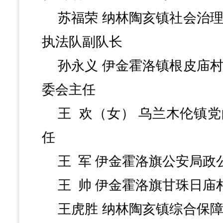
苏福荣
纳林陶亥镇社会治
执法队副队长
孙永义
伊金霍洛镇根皮庙
委会主任
王
欢（女）
乌兰木伦镇党
任
王
军
伊金霍洛旗公安局政
王
帅
伊金霍洛旗甘珠日庙
王虎胜
纳林陶亥镇综合保