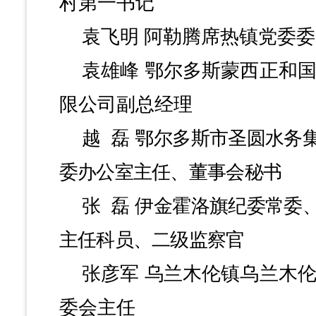
村第一书记
袁飞明
阿勒腾席热镇党委委
袁雄峰
鄂尔多斯蒙西正和
限公司副总经理
越
磊
鄂尔多斯市圣圆水务
委办公室主任、董事会秘书
张
磊
伊金霍洛旗纪委常委
主任科员、二级监察官
张彦军
乌兰木伦镇乌兰木
委会主任