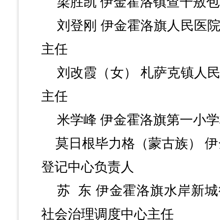
梁胜凯
伊金霍洛镇查干敖包
刘登刚
伊金霍洛旗人民医
主任
刘改霞（女）
札萨克镇人
主任
米学峰
伊金霍洛旗第一小学
莫日根毕力格（蒙古族）
伊
登记中心负责人
苏
东
伊金霍洛旗水岸新城
社会治理调度中心主任