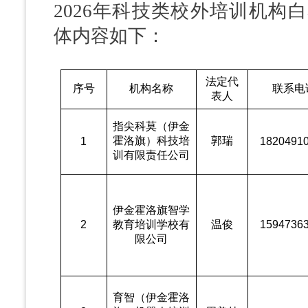
2026年科技类校外培训机构
体内容如下：
法定代
序号
机构名称
联系电
表人
指尖科莫（伊金
霍洛旗）科技培
郭瑞
1
1820491
训有限责任公司
伊金霍洛旗智学
2
教育培训学校有
温俊
1594736
限
公司
育智（伊金霍洛